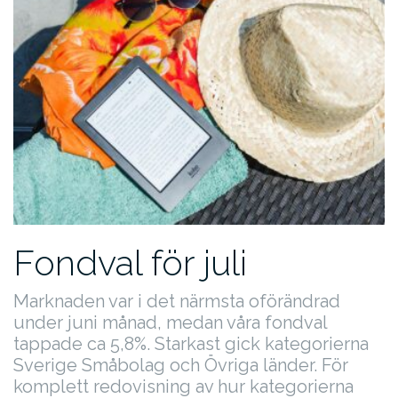
Fondval för juli
Marknaden var i det närmsta oförändrad
under juni månad, medan våra fondval
tappade ca 5,8%. Starkast gick kategorierna
Sverige Småbolag och Övriga länder. För
komplett redovisning av hur kategorierna