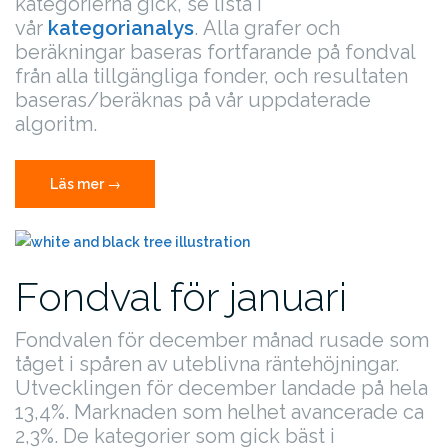
kategorierna gick, se lista i
vår
kategorianalys
.
Alla grafer och
beräkningar baseras fortfarande på fondval
från alla tillgängliga fonder, och resultaten
baseras/beräknas på vår uppdaterade
algoritm.
”Fondval
Läs mer
→
för
februari”
Fondval för januari
Fondvalen för december månad rusade som
tåget i spåren av uteblivna räntehöjningar.
Utvecklingen för december landade på hela
13,4%. Marknaden som helhet avancerade ca
2,3%. De kategorier som gick bäst i