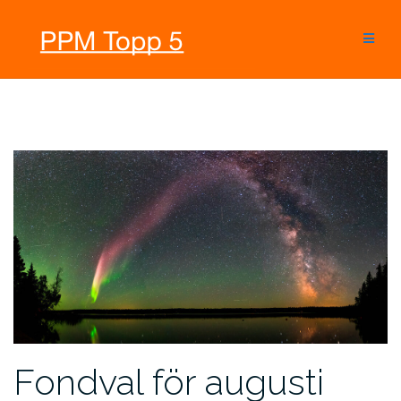
Hoppa
till
innehåll
Fondval för augusti