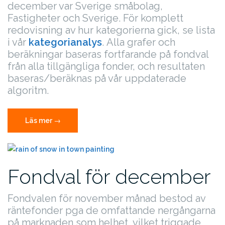
december var Sverige småbolag,
Fastigheter och Sverige. För komplett
redovisning av hur kategorierna gick, se lista
i vår
kategorianalys
.
Alla grafer och
beräkningar baseras fortfarande på fondval
från alla tillgängliga fonder, och resultaten
baseras/beräknas på vår uppdaterade
algoritm.
”Fondval
Läs mer
→
för
januari”
Fondval för december
Fondvalen för november månad bestod av
räntefonder pga de omfattande nergångarna
på marknaden som helhet, vilket triggade