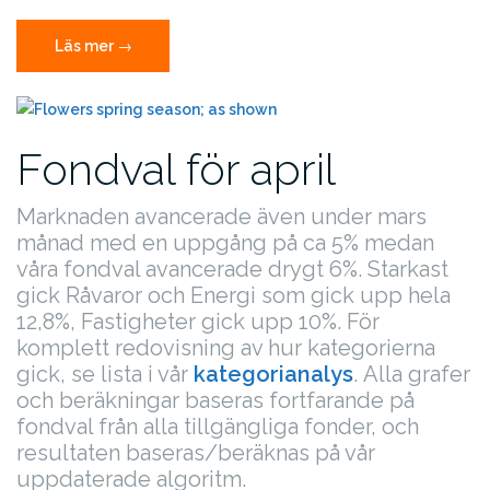
”Fondval
Läs mer
→
för
maj”
Fondval för april
Marknaden avancerade även under mars
månad med en uppgång på ca 5% medan
våra fondval avancerade drygt 6%. Starkast
gick Råvaror och Energi som gick upp hela
12,8%, Fastigheter gick upp 10%. För
komplett redovisning av hur kategorierna
gick, se lista i vår
kategorianalys
.
Alla grafer
och beräkningar baseras fortfarande på
fondval från alla tillgängliga fonder, och
resultaten baseras/beräknas på vår
uppdaterade algoritm.