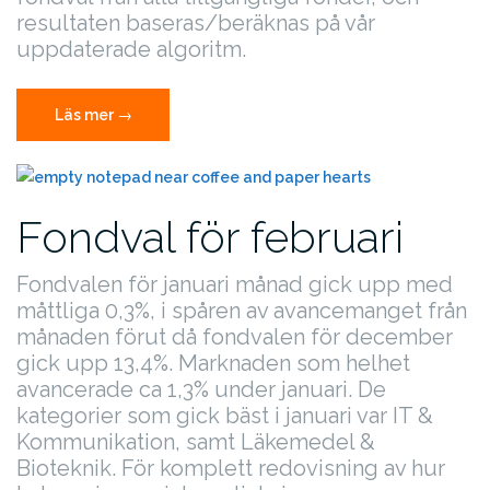
resultaten baseras/beräknas på vår
uppdaterade algoritm.
”Fondval
Läs mer
→
för
mars”
Fondval för februari
Fondvalen för januari månad gick upp med
måttliga 0,3%, i spåren av avancemanget från
månaden förut då fondvalen för december
gick upp 13,4%. Marknaden som helhet
avancerade ca 1,3% under januari. De
kategorier som gick bäst i januari var IT &
Kommunikation, samt Läkemedel &
Bioteknik. För komplett redovisning av hur