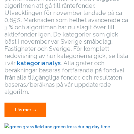
algoritmen att gå till räntefonder.
Utvecklingen för november landade på ca
0,65%. Marknaden som helhet avancerade ca
3 % och algoritmen har nu slagit över till
aktiefonder igen. De kategorier som gick
bäst i november var Sverige småbolag,
Fastigheter och Sverige. För komplett
redovisning av hur kategorierna gick, se lista
i vår
kategorianalys
.
Alla grafer och
beräkningar baseras fortfarande på fondval
från alla tillgängliga fonder, och resultaten
baseras/beräknas på vår uppdaterade
algoritm.
”Fondval
Läs mer
→
för
december”