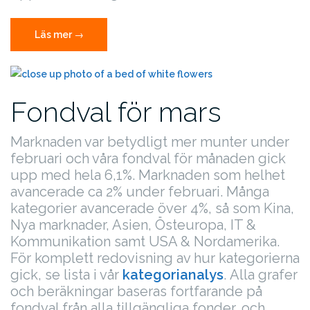
”Fondval
Läs mer
→
för
april”
Fondval för mars
Marknaden var betydligt mer munter under
februari och våra fondval för månaden gick
upp med hela 6,1%. Marknaden som helhet
avancerade ca 2% under februari. Många
kategorier avancerade över 4%, så som Kina,
Nya marknader, Asien, Östeuropa, IT &
Kommunikation samt USA & Nordamerika.
För komplett redovisning av hur kategorierna
gick, se lista i vår
kategorianalys
.
Alla grafer
och beräkningar baseras fortfarande på
fondval från alla tillgängliga fonder, och