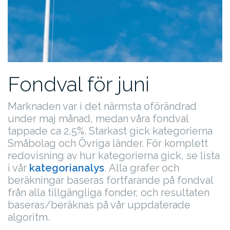
Fondval för juni
Marknaden var i det närmsta oförändrad
under maj månad, medan våra fondval
tappade ca 2,5%. Starkast gick kategorierna
Småbolag och Övriga länder. För komplett
redovisning av hur kategorierna gick, se lista
i vår
kategorianalys
.
Alla grafer och
beräkningar baseras fortfarande på fondval
från alla tillgängliga fonder, och resultaten
baseras/beräknas på vår uppdaterade
algoritm.