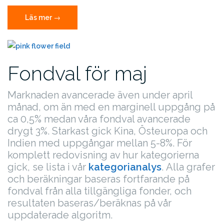
”Fondval
Läs mer
→
för
juni”
Fondval för maj
Marknaden avancerade även under april
månad, om än med en marginell uppgång på
ca 0,5% medan våra fondval avancerade
drygt 3%. Starkast gick Kina, Östeuropa och
Indien med uppgångar mellan 5-8%. För
komplett redovisning av hur kategorierna
gick, se lista i vår
kategorianalys
.
Alla grafer
och beräkningar baseras fortfarande på
fondval från alla tillgängliga fonder, och
resultaten baseras/beräknas på vår
uppdaterade algoritm.