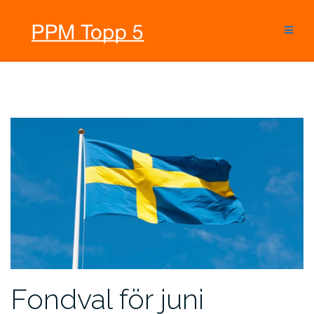
Hoppa
till
innehåll
Fondval för juni