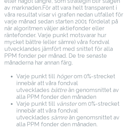
eller något längre, som strategin blir slagen
av marknaden.
För att vara helt transparent i
våra resultat visar vi grafen nedan utfallet för
varje månad sedan starten 2001 fördelat på
när algoritmen väljer aktiefonder eller
räntefonder. Varje punkt motsvarar hur
mycket bättre (eller sämre) våra fondval
utvecklandes jämfört med snittet för alla
PPM fonder per månad. De tre senaste
månaderna har annan färg.
Varje punkt till
höger
om 0%-strecket
innebär att våra fondval
utvecklades
bättre
än genomsnittet av
alla PPM fonder den månaden
Varje punkt till
vänster
om 0%-strecket
innebär att våra fondval
utvecklades
sämre
än genomsnittet av
alla PPM fonder den månaden.