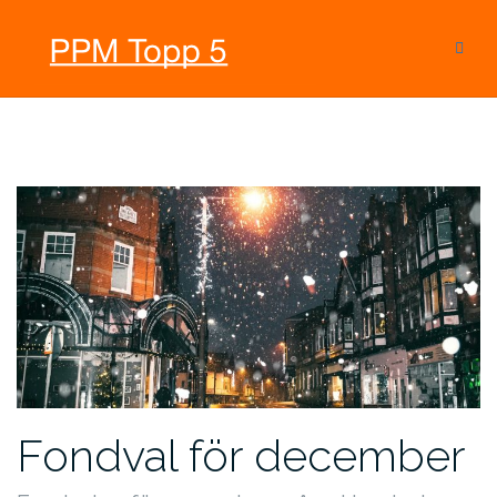
Hoppa
till
innehåll
Fondval för december